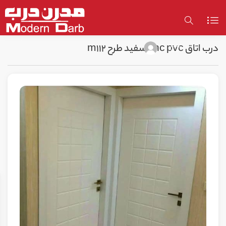
درب اتاق cnc pvc سفید طرح m112