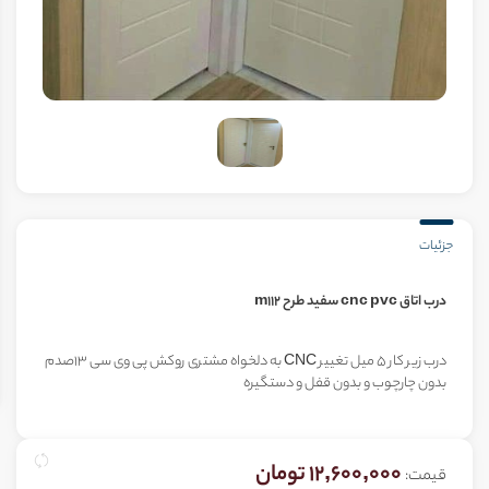
جزئیات
درب اتاق cnc pvc سفید طرح m112
درب زیر کار 5 میل تغییر CNC به دلخواه مشتری روکش پی وی سی 13صدم
بدون چارچوب و بدون قفل و دستگیره
12,600,000 تومان
قیمت: