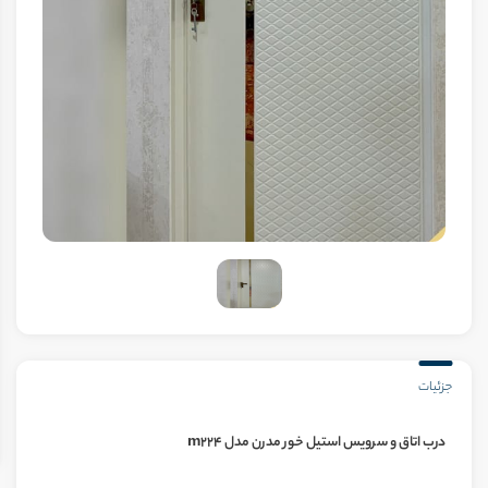
جزئیات
درب اتاق و سرویس استیل خور مدرن مدل m224