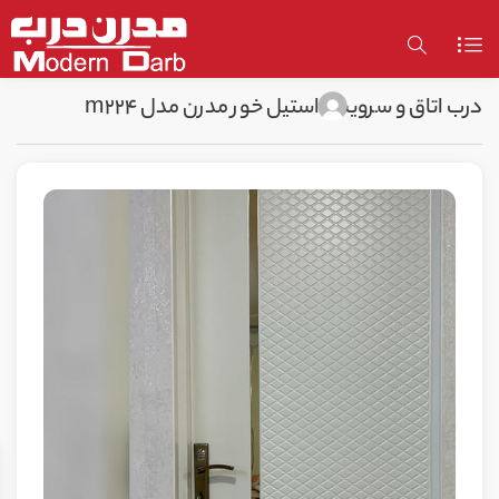
درب اتاق و سرویس استیل خور مدرن مدل m224