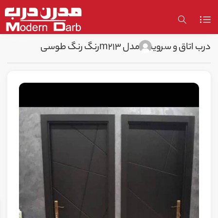
درب اتاق و سرویس مدل m213رنگ رنگ طوسی