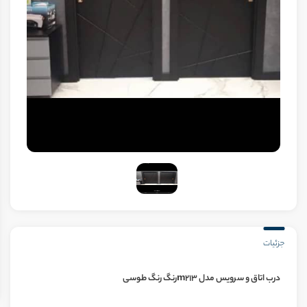
جزئیات
درب اتاق و سرویس مدل m213رنگ رنگ طوسی