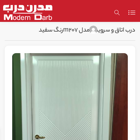
درب اتاق و سرویس مدل m207رنگ سفید