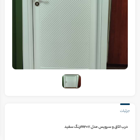
جزئیات
درب اتاق و سرویس مدل m207رنگ سفید