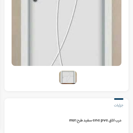
جزئیات
درب اتاق cnc pvc سفید طرح m121