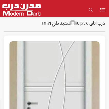
درب اتاق cnc pvc سفید طرح m121