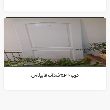
درب 100٪ضدآب فایپلاس