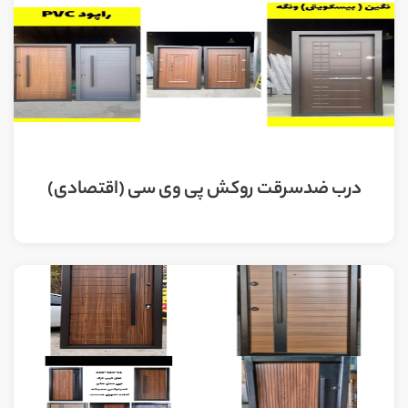
درب ضدسرقت روکش پی وی سی (اقتصادی)