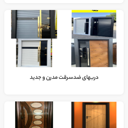
دربهای ضدسرقت مدرن و جدید