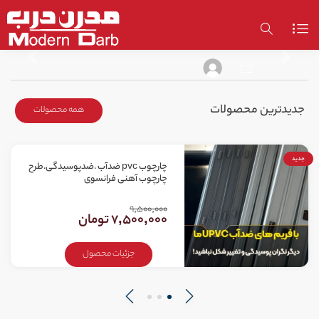
Previous
Next
جدیدترین محصولات
همه محصولات
جدید
چارچوب pvc ضدآب .ضدپوسیدگی.طرح
چارچوب آهنی فرانسوی
9,500,000
7,500,000 تومان
جزئیات محصول